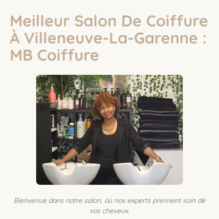
Meilleur Salon De Coiffure
À Villeneuve-La-Garenne :
MB Coiffure
Bienvenue dans notre salon, où nos experts prennent soin de
vos cheveux.