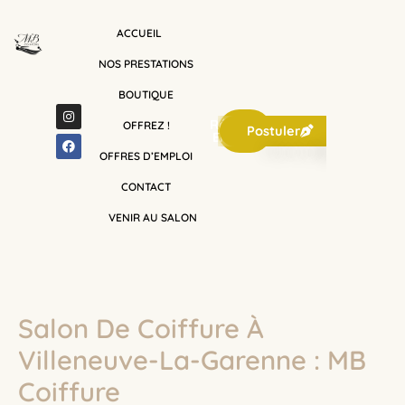
Aller
au
ACCUEIL
contenu
NOS PRESTATIONS
BOUTIQUE
I
F
n
a
Réserver
OFFREZ !
Postuler
s
c
En Ligne
t
e
OFFRES D’EMPLOI
a
b
g
o
r
o
CONTACT
a
k
m
VENIR AU SALON
Salon De Coiffure À
Villeneuve-La-Garenne : MB
Coiffure