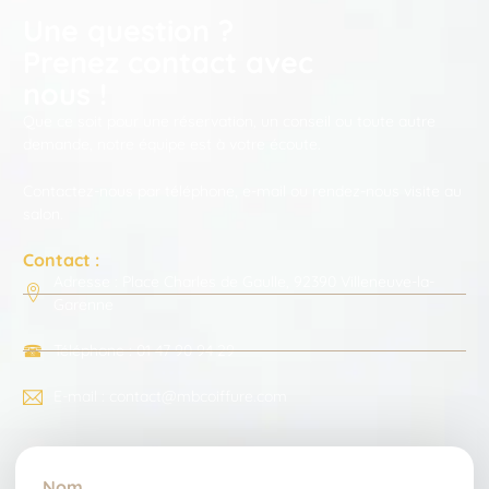
Une question ?
Prenez contact avec
nous !
Que ce soit pour une réservation, un conseil ou toute autre
demande, notre équipe est à votre écoute.
Contactez-nous par téléphone, e-mail ou rendez-nous visite au
salon.
Contact :
Adresse : Place Charles de Gaulle, 92390 Villeneuve-la-
Garenne
Téléphone : 01 47 90 94 29
E-mail : contact@mbcoiffure.com
Nom