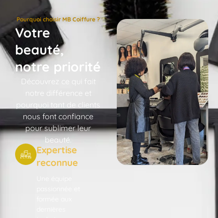
Pourquoi choisir MB Coiffure ?
Votre
beauté,
notre priorité
Découvrez ce qui fait
notre différence et
pourquoi tant de clients
nous font confiance
pour sublimer leur
beauté.
Expertise
reconnue
Une équipe
passionnée et
formée aux
dernières