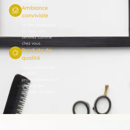
techniques.
Ambiance
conviviale
Un lieu chaleureux
où vous vous
sentirez comme
chez vous.
Produits de
qualité
Nous utilisons des
produits
professionnels pour
garantir des
résultats durables.